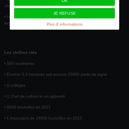
OK
chaque collège et valide les choix stratégiques de l’entreprise
JE REFUSE
• Un directoire qui met en œuvre la gestion administrative et
technique.
Plus d' informations
Les chiffres clés
• 550 sociétaires
• Environ 5,3 hectares soit environ 25000 pieds de vigne
• 6 collèges
• 1 Chef de culture et un apprenti
• 8500 bouteilles en 2021
• L'équivalent de 19000 bouteilles en 2023