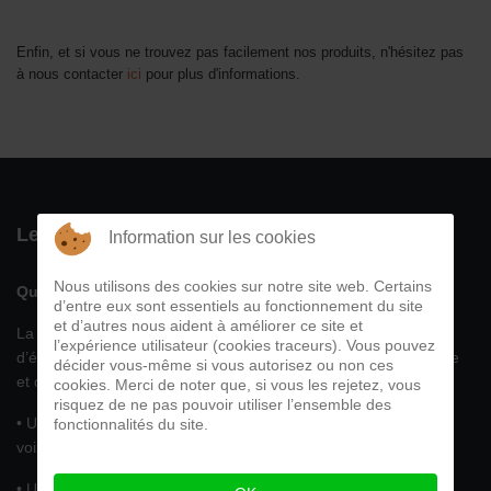
Enfin, et si vous ne trouvez pas facilement nos produits, n'hésitez pas
à nous contacter
ici
pour plus d'informations.
Le vignoble de La Vinadie en quelques mots...
Information sur les cookies
Nous utilisons des cookies sur notre site web. Certains
Qui sommes-nous ?
d’entre eux sont essentiels au fonctionnement du site
et d’autres nous aident à améliorer ce site et
La SCIC, société d’intérêt collectif s’inscrit dans une démarche
l’expérience utilisateur (cookies traceurs). Vous pouvez
d’économie sociale et solidaire avec une gouvernance partagée
décider vous-même si vous autorisez ou non ces
et des décisions collectives.
cookies. Merci de noter que, si vous les rejetez, vous
risquez de ne pas pouvoir utiliser l’ensemble des
• Une assemblée générale des sociétaires : Un Homme / une
fonctionnalités du site.
voix.
• Un conseil de surveillance qui assure la représentation de