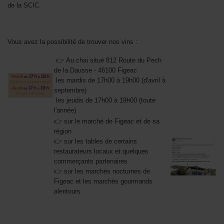
de la SCIC.
Через сторінку
оформлення дистанційно
можна отримати позику
без відвідування офісу. Це зручно, коли потрібен швидкий і простий
Vous avez la possibilité de trouver nos vins :
спосіб оформлення.
👉 Au chai situé 812 Route du Pech
de la Dausse - 46100 Figeac
les mardis de 17h00 à 19h00 (d'avril à
septembre)
les jeudis de 17h00 à 19h00 (toute
l'année)
👉 sur le marché de Figeac et de sa
région
👉 sur les tables de certains
restaurateurs locaux et quelques
commerçants partenaires
👉 sur les marchés nocturnes de
Figeac et les marchés gourmands
alentours