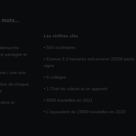
 mots...
Les chiffres clés
• 550 sociétaires
ne démarche
e partagée et
• Environ 5,3 hectares soit environ 25000 pieds
vigne
mme / une voix.
• 6 collèges
tation de chaque
• 1 Chef de culture et un apprenti
se
• 8500 bouteilles en 2021
ative et
• L'équivalent de 19000 bouteilles en 2023