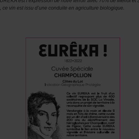
UREKA est l’expression de notre terroir avec 70% de Merlot et 3
 ce vin est issu d’une conduite en agriculture biologique.
å teste utvalget av spill og funksjonalitet uten
://exnocasino.com/lavt-innskudd/
kan du finne
0 eller 100 kroner. Dette er en utmerket
kvaliteten på kundeservice før man eventuelt
spilløkter senere.