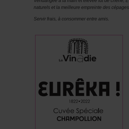
Vendangée à la main et élevée fût de chêne, E
naturels et la meilleure empreinte des cépages,
Servir frais, à consommer entre amis.
Mange spillere foretrekker å starte forsiktig for 
å binde opp store summer. Ved å besøke
https
operatører som aksepterer innskudd helt ned i 5
strategi for å vurdere hastigheten på uttak og 
velger å øke budsjettet sitt for mer omfattende 