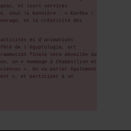
igeac, et leurs services
re, sous la bannière : « Eurêka !
courage, et la créativité des
’activités et d’animations
 fête de l’égyptologie, art
grammation finale sera dévoilée au
eux, un « Hommage à Champollion et
sciences ». On va parler également
ment », et participer à un