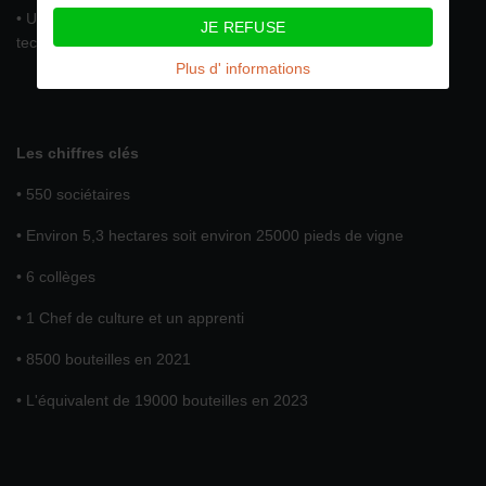
• Un directoire qui met en œuvre la gestion administrative et
JE REFUSE
technique.
Plus d' informations
Les chiffres clés
• 550 sociétaires
• Environ 5,3 hectares soit environ 25000 pieds de vigne
• 6 collèges
• 1 Chef de culture et un apprenti
• 8500 bouteilles en 2021
• L'équivalent de 19000 bouteilles en 2023