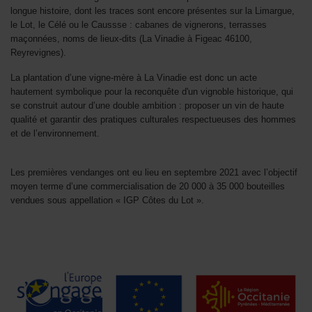
сложно запланировать заранее. Онлайн-финансирование помогает
longue histoire, dont les traces sont encore présentes sur la Limargue,
не откладывать важные работы.
кредит на ремонт квартиры и
le Lot, le Célé ou le Caussse : cabanes de vignerons, terrasses
жилья
позволяет распределить расходы более равномерно.
maçonnées, noms de lieux-dits (La Vinadie à Figeac 46100,
Процесс оформления проходит дистанционно. Это экономит время
Reyrevignes).
и силы.
La plantation d’une vigne-mère à La Vinadie est donc un acte
hautement symbolique pour la reconquête d'un vignoble historique, qui
se construit autour d’une double ambition : proposer un vin de haute
qualité et garantir des pratiques culturales respectueuses des hommes
et de l’environnement.
Les premières vendanges ont eu lieu en septembre 2021 avec l’objectif
moyen terme d’une commercialisation de 20 000 à 35 000 bouteilles
vendues sous appellation « IGP Côtes du Lot ».