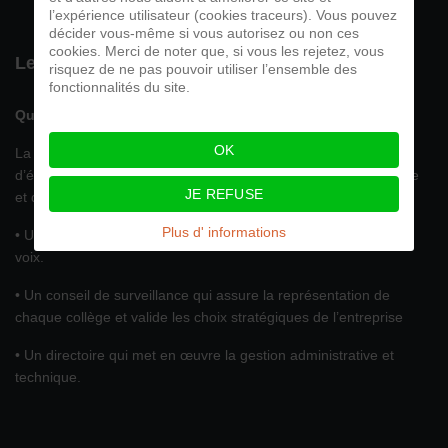
l’expérience utilisateur (cookies traceurs). Vous pouvez
décider vous-même si vous autorisez ou non ces
cookies. Merci de noter que, si vous les rejetez, vous
Le vignoble de La Vinadie en quelques mots...
risquez de ne pas pouvoir utiliser l’ensemble des
fonctionnalités du site.
Qui sommes-nous ?
OK
La SCIC, société d’intérêt collectif s’inscrit dans une démarche
d’économie sociale et solidaire avec une gouvernance partagée
JE REFUSE
et des décisions collectives.
Plus d' informations
• Une assemblée générale des sociétaires : Un Homme / une
voix.
• Un conseil de surveillance qui assure la représentation de
chaque collège et valide les choix stratégiques de l’entreprise
• Un directoire qui met en œuvre la gestion administrative et
technique.