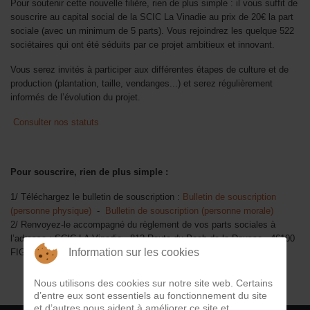
Pour soutenir cette nouvelle filière, rien de plus simple : il vous suffit de
souscrire au capital social de la SCIC La Vinadie au prix de 20€ la part
sociale (avec un minimum de 5 parts). Vous rejoindrez les quelque 522
sociétaires qui ont été séduits par ce projet ambitieux et innovant.
Vous serez invités à participer aux différentes étapes de culture et de
production (plantation, taille, vendanges...) et serez régulièrement
informés de l’évolution du projet.
Consulter nos statuts
Pour souscrire, rien de plus simple :
1/ Téléchargez le bulletin de souscription :
Bulletin de souscription
(personne physique)
-
Bulletin de souscription (personne morale)
2/ Renvoyez-le accompagné du règlement de vos parts sociales à
l’adresse : SCIC LA Vinadie - 812 Route du Pech de la Dausse - 46100
Information sur les cookies
FIGEAC
Nous utilisons des cookies sur notre site web. Certains
d’entre eux sont essentiels au fonctionnement du site
et d’autres nous aident à améliorer ce site et