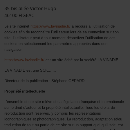
запозиченням у знайомих чи родичів. Ви самостійно визначаєте необх
35-bis allée Victor Hugo
коштами, а за потреби можете скористатися функцією пролонгації без
46100 FIGEAC
обробки заявки інтелектуальною системою триває лічені хвилини, за
дій у критичних ситуаціях. Оформити
гроші в борг онлайн
можна в режи
українського банку без застави та поручителів. Наш портал допоможе 
Le site internet
https://www.lavinadie.fr/
a recours à l’utilisation de
який пропонує прозорі умови співпраці та гарантує повну безпеку ваш
cookies afin de reconnaître l’utilisateur lors de sa connexion sur son
site. L’utilisateur peut à tout moment désactiver l’utilisation de ces
cookies en sélectionnant les paramètres appropriés dans son
navigateur.
https://www.lavinadie.fr/
est un site édité par la société LA VINADIE
LA VINADIE est une SCIC,.....
Directeur de la publication : Stéphane GERARD
Propriété intellectuelle
L’ensemble de ce site relève de la législation française et internationale
sur le droit d’auteur et la propriété intellectuelle. Tous les droits de
reproduction sont réservés, y compris les représentations
iconographiques et photographiques. La reproduction, adaptation et/ou
traduction de tout ou partie de ce site sur un support quel qu’il soit, est