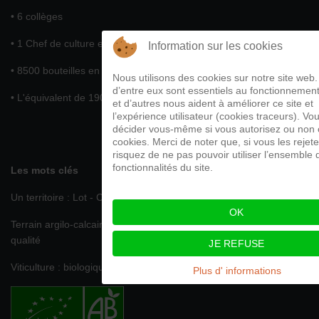
• 6 collèges
• 1 Chef de culture et un apprenti
Information sur les cookies
• 8500 bouteilles en 2021
Nous utilisons des cookies sur notre site web.
d’entre eux sont essentiels au fonctionnement
• L'équivalent de 19000 bouteilles en 2023
et d’autres nous aident à améliorer ce site et
l’expérience utilisateur (cookies traceurs). V
décider vous-même si vous autorisez ou non 
cookies. Merci de noter que, si vous les rejet
risquez de ne pas pouvoir utiliser l’ensemble 
fonctionnalités du site.
Les mots clés
Un territoire : Lot - Communauté de commune du Grand Figeac
OK
Terrain argilo-calcaire, limoneux, propice à l'obtention de vin de
qualité
JE REFUSE
Viticulture : biologique certifiée par Ecocert
Plus d' informations