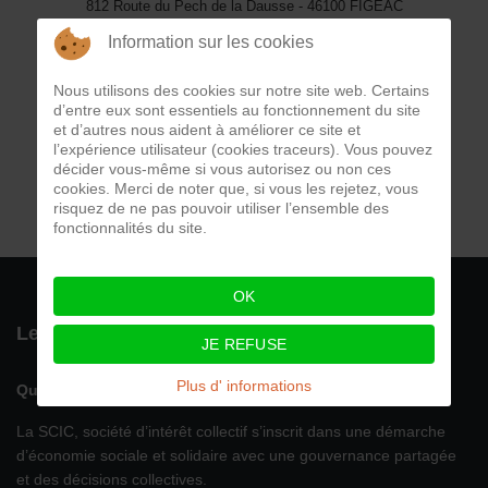
812 Route du Pech de la Dausse - 46100 FIGEAC
Information sur les cookies
email
contact@lavinadie.fr
Nous utilisons des cookies sur notre site web. Certains
d’entre eux sont essentiels au fonctionnement du site
téléphone
et d’autres nous aident à améliorer ce site et
l’expérience utilisateur (cookies traceurs). Vous pouvez
06 03 99 56 31
décider vous-même si vous autorisez ou non ces
cookies. Merci de noter que, si vous les rejetez, vous
suivez-nous
risquez de ne pas pouvoir utiliser l’ensemble des
fonctionnalités du site.
OK
Le vignoble de La Vinadie en quelques mots...
JE REFUSE
Plus d' informations
Qui sommes-nous ?
La SCIC, société d’intérêt collectif s’inscrit dans une démarche
d’économie sociale et solidaire avec une gouvernance partagée
et des décisions collectives.